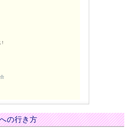
戦！
場合
への行き方