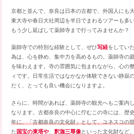
京都と並んで、奈良は日本の古都で、外国人にも
東大寺や春日大社周辺を半日でまわるツアーも多
もう少し延ばして薬師寺まで行ってみませんか？
薬師寺での特別な経験として、ぜひ
写経
をしてい
為は、心を静め、集中力を高めるもの。薬師寺の
を味わえます。寺の雰囲気に包まれながら、心の
ィです。日常生活ではなかなか体験できない静寂
だく、とっても良い機会になりますよ。
さらに、時間があれば、薬師寺の観光へもご案内
なります。古都奈良の中心に佇むこの寺には、歴
年に、「古都奈良の文化財」として、ユネスコの
た
国宝の東塔や
、
釈迦三尊像
といった文化財など