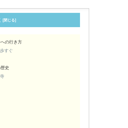
次
寺への行き方
徒歩すぐ
の歴史
お寺