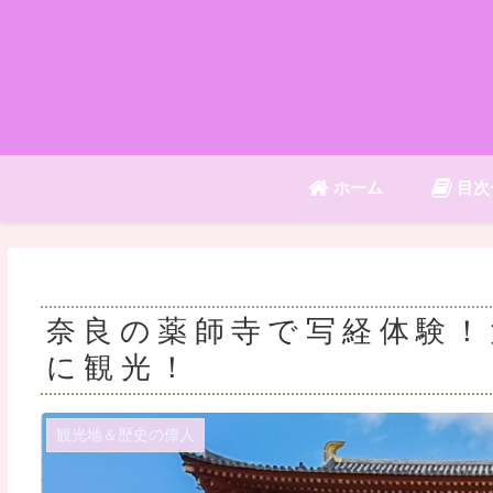
ホーム
目次
奈良の薬師寺で写経体験！
に観光！
観光地＆歴史の偉人