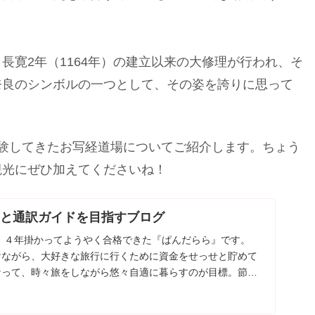
長寛2年（1164年）の建立以来の大修理が行われ、そ
奈良のシンボルの一つとして、その姿を誇りに思って
験してきたお写経道場についてご紹介します。ちょう
観光にぜひ加えてくださいね！
約と通訳ガイドを目指すブログ
に、４年掛かってようやく合格できた『ぱんだらら』です。
けながら、大好きな旅行に行くために資金をせっせと貯めて
なって、時々旅をしながら悠々自適に暮らすのが目標。節約
また通訳ガイドに関する情報を載せていきます。