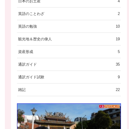
日本のお土産
4
英語のことわざ
2
英語の勉強
10
観光地＆歴史の偉人
19
資産形成
5
通訳ガイド
35
通訳ガイド試験
9
雑記
22