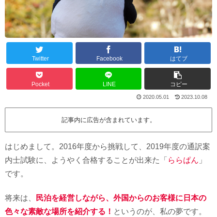
Twitter
Facebook
はてブ
Pocket
LINE
コピー
2020.05.01
2023.10.08
記事内に広告が含まれています。
はじめまして。2016年度から挑戦して、2019年度の通訳案
内士試験に、ようやく合格することが出来た「
ららぱん
」
です。
将来は、
民泊を経営しながら、外国からのお客様に日本の
色々な素敵な場所を紹介する！
というのが、私の夢です。