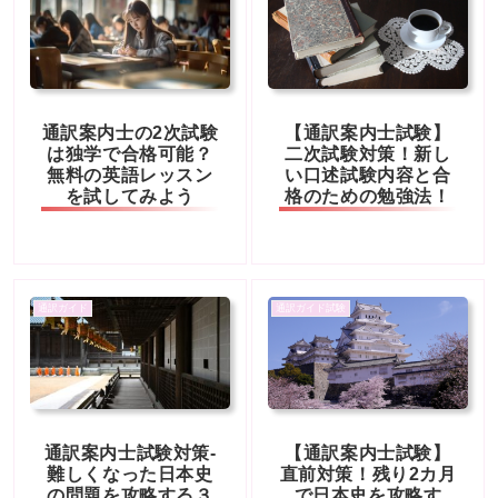
通訳案内士の2次試験
【通訳案内士試験】
は独学で合格可能？
二次試験対策！新し
無料の英語レッスン
い口述試験内容と合
を試してみよう
格のための勉強法！
通訳ガイド
通訳ガイド試験
通訳案内士試験対策-
【通訳案内士試験】
難しくなった日本史
直前対策！残り2カ月
の問題を攻略する３
で日本史を攻略す