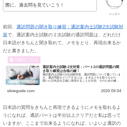
際に、過去問を見ていこう！
ペッチー
前回、
通訳問題の聞き取り練習：通訳案内士試験2次試験対
策
で、通訳案内士試験の２次試験の通訳問題は、どれだけ
日本語がきちんと聞き取れて、メモをとり、再現出来るか
だと書きました。
通訳案内士試験-2次対策：パート2の通訳問題の聞
き取り練習は合格の鍵！
通訳案内士試験の2次試験対策、通訳問題について書いていま
す。通訳問題をクリアするには、まずはメモを取りながら、
聞いた日本語を正確に再現することが大切。そのための練習
問題を用意しましたので、活用してくださいね。
silvieguide.com
2020.09.04
日本語の質問をきちんと再現できるようにメモを取れるよ
うになれば、通訳パートは半分以上クリアだと私は思って
いますが、ここまで出来るようになれば、いよいよ通訳の