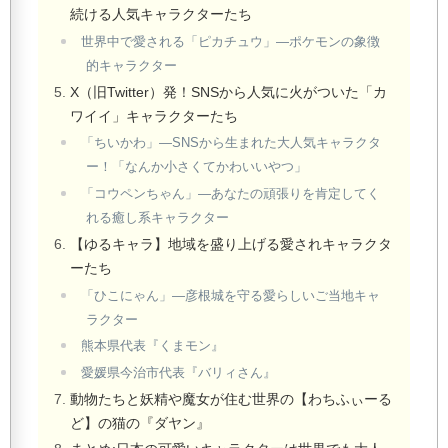
続ける人気キャラクターたち
世界中で愛される「ピカチュウ」—ポケモンの象徴
的キャラクター
X（旧Twitter）発！SNSから人気に火がついた「カ
ワイイ」キャラクターたち
「ちいかわ」—SNSから生まれた大人気キャラクタ
ー！「なんか小さくてかわいいやつ」
「コウペンちゃん」—あなたの頑張りを肯定してく
れる癒し系キャラクター
【ゆるキャラ】地域を盛り上げる愛されキャラクタ
ーたち
「ひこにゃん」—彦根城を守る愛らしいご当地キャ
ラクター
熊本県代表『くまモン』
愛媛県今治市代表『バリィさん』
動物たちと妖精や魔女が住む世界の【わちふぃーる
ど】の猫の『ダヤン』