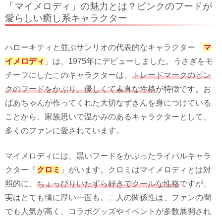
「マイメロディ」の魅力とは？ピンクのフードが
愛らしい癒し系キャラクター
ハローキティと並ぶサンリオの代表的なキャラクター「
マ
イメロディ
」は、1975年にデビューしました。うさぎをモ
チーフにしたこのキャラクターは、
トレードマークのピン
クのフードをかぶり、優しくて素直な性格
が特徴です。お
ばあちゃんが作ってくれた大切なずきんを身につけている
ことから、家族思いで温かみのあるキャラクターとして、
多くのファンに愛されています。
マイメロディには、黒いフードをかぶったライバルキャラ
クター「
クロミ
」がいます。クロミはマイメロディとは対
照的に、
ちょっぴりいたずら好きでクールな性格
ですが、
実はとても情に厚い一面も。二人の関係性は、ファンの間
でも人気が高く、コラボグッズやイベントが多数展開され