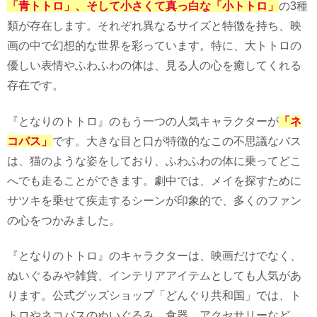
「青トトロ」、そして小さくて真っ白な「小トトロ」
の3種
類が存在します。それぞれ異なるサイズと特徴を持ち、映
画の中で幻想的な世界を彩っています。特に、大トトロの
優しい表情やふわふわの体は、見る人の心を癒してくれる
存在です。
『となりのトトロ』のもう一つの人気キャラクターが
「ネ
コバス」
です。大きな目と口が特徴的なこの不思議なバス
は、猫のような姿をしており、ふわふわの体に乗ってどこ
へでも走ることができます。劇中では、メイを探すために
サツキを乗せて疾走するシーンが印象的で、多くのファン
の心をつかみました。
『となりのトトロ』のキャラクターは、映画だけでなく、
ぬいぐるみや雑貨、インテリアアイテムとしても人気があ
ります。公式グッズショップ「どんぐり共和国」では、ト
トロやネコバスのぬいぐるみ、食器、アクセサリーなど、