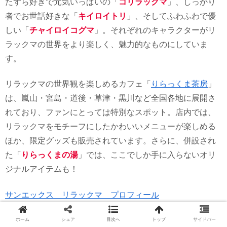
たずら好きで元気いっぱいの「
コリラックマ
」、しっかり
者でお世話好きな「
キイロイトリ
」、そしてふわふわで優
しい「
チャイロイコグマ
」。それぞれのキャラクターがリ
ラックマの世界をより楽しく、魅力的なものにしていま
す。
リラックマの世界観を楽しめるカフェ「
りらっくま茶房
」
は、嵐山・宮島・道後・草津・黒川など全国各地に展開さ
れており、ファンにとっては特別なスポット。店内では、
リラックマをモチーフにしたかわいいメニューが楽しめる
ほか、限定グッズも販売されています。さらに、併設され
た「
りらっくまの湯
」では、ここでしか手に入らないオリ
ジナルアイテムも！
サンエックス リラックマ プロフィール
ホーム
シェア
目次へ
トップ
サイドバー