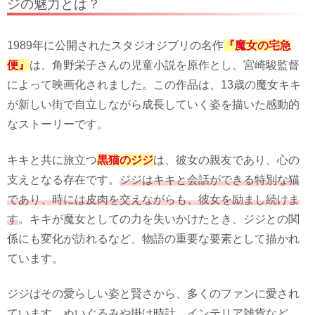
ジの魅力とは？
1989年に公開されたスタジオジブリの名作
『魔女の宅急
便』
は、角野栄子さんの児童小説を原作とし、宮崎駿監督
によって映画化されました。この作品は、13歳の魔女キキ
が新しい街で自立しながら成長していく姿を描いた感動的
なストーリーです。
キキと共に旅立つ
黒猫のジジ
は、彼女の親友であり、心の
支えとなる存在です。
ジジはキキと会話ができる特別な猫
であり、時には皮肉を交えながらも、彼女を励まし続けま
す
。キキが魔女としての力を失いかけたとき、ジジとの関
係にも変化が訪れるなど、物語の重要な要素として描かれ
ています。
ジジはその愛らしい姿と賢さから、多くのファンに愛され
ています。ぬいぐるみや掛け時計、インテリア雑貨など、