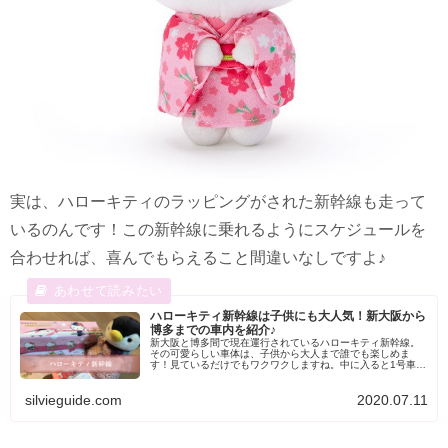
実は、ハローキティのラッピングがされた新幹線も走って
いるのんです！この新幹線に乗れるようにスケジュールを
合わせれば、喜んでもらえること間違いなしですよ♪
ハローキティ新幹線は子供にも大人気！新大阪から
博多までの車内を紹介♪
新大阪と博多間で現在運行されているハローキティ新幹線。
その可愛らしい車体は、子供から大人まで誰でも楽しめま
す！見ているだけでもワクワクしますね。中に入ると1号車と
2号車は完全にハローキティの世界！1号車は展示室やショッ
プ、2号車は客室ですがハローキティ仕様となっています。
silvieguide.com
2020.07.11