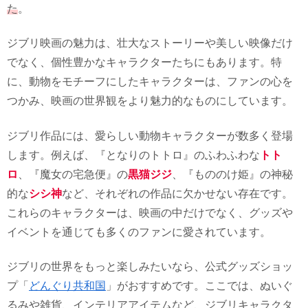
た
。
ジブリ映画の魅力は、壮大なストーリーや美しい映像だけ
でなく、個性豊かなキャラクターたちにもあります。特
に、動物をモチーフにしたキャラクターは、ファンの心を
つかみ、映画の世界観をより魅力的なものにしています。
ジブリ作品には、愛らしい動物キャラクターが数多く登場
します。例えば、『となりのトトロ』のふわふわな
トト
ロ
、『魔女の宅急便』の
黒猫ジジ
、『もののけ姫』の神秘
的な
シシ神
など、それぞれの作品に欠かせない存在です。
これらのキャラクターは、映画の中だけでなく、グッズや
イベントを通じても多くのファンに愛されています。
ジブリの世界をもっと楽しみたいなら、公式グッズショッ
プ「
どんぐり共和国
」がおすすめです。ここでは、ぬいぐ
るみや雑貨、インテリアアイテムなど、ジブリキャラクタ