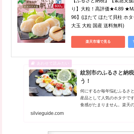
【ふるさと納税】【緊急支援
り】大粒！高評価★4.89 ★MA 
96】(ほたて ほたて貝柱 ホタ
大玉 大粒 国産 送料無料)
楽天市場で見る
紋別市のふるさと納
う！
何にするか毎年悩むふるさ
産品として人気のホタテで
食感がたまりません。楽天の
で1位を獲得するほどの大
silvieguide.com
す。