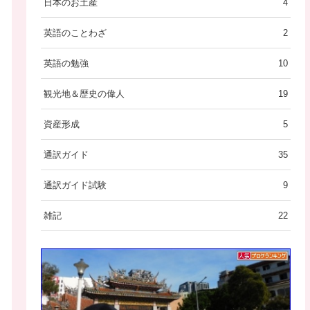
日本のお土産
4
英語のことわざ
2
英語の勉強
10
観光地＆歴史の偉人
19
資産形成
5
通訳ガイド
35
通訳ガイド試験
9
雑記
22