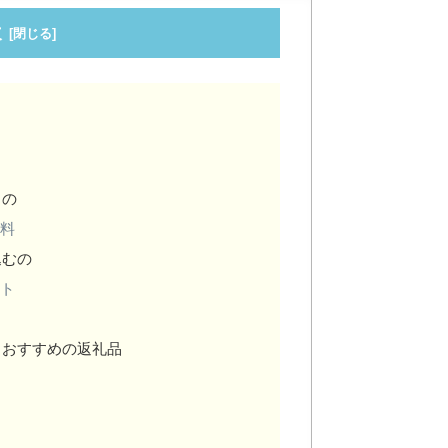
次
るの
担料
込むの
イト
？
とおすすめの返礼品