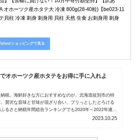
品】【禁輸に負けない！10月中寄付額堅持】【訳あ
オホーツク産ホタテ大 冷凍 800g(28-40粒)【be023-11
テ貝柱 冷凍 刺身 刺身用 貝柱 天然 生食 お刺身用 刺身 
Yahoo!ショッピングで見る
税でオホーツク産ホタテをお得に手に入れよ
と納税。海鮮好きな方におすすめなのが、北海道紋別市の特
す。贅沢な旨味と甘味が混ざり合い、プリっとしたとろける
ふるさと納税年間総合ランキングでも2020年～2022年連続
人気です。美味しさの理由と人気の秘密について書いていま
2023.10.25