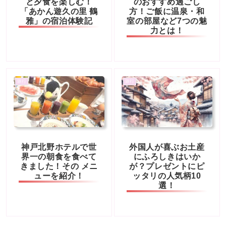
と夕食を楽しむ！
のおすすめ過ごし
「あかん遊久の里 鶴
方！ご飯に温泉・和
雅」の宿泊体験記
室の部屋など7つの魅
力とは！
旅行
旅行
神戸北野ホテルで世
外国人が喜ぶお土産
界一の朝食を食べて
にふろしきはいか
きました！その メニ
が？プレゼントにピ
ューを紹介！
ッタリの人気柄10
選！