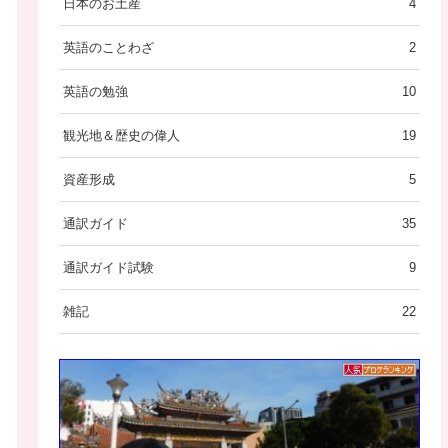
日本のお土産
4
英語のことわざ
2
英語の勉強
10
観光地＆歴史の偉人
19
資産形成
5
通訳ガイド
35
通訳ガイド試験
9
雑記
22