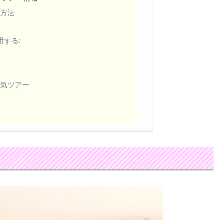
約方法
する:
人気ツアー
？