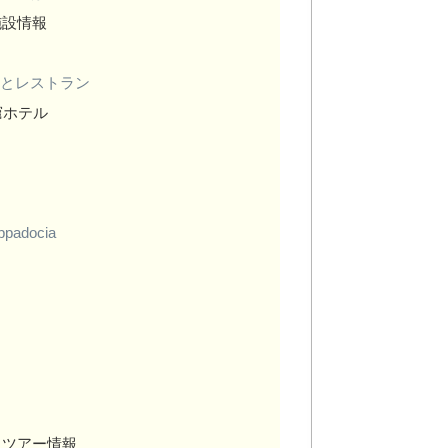
施設情報
事とレストラン
窟ホテル
ppadocia
とツアー情報