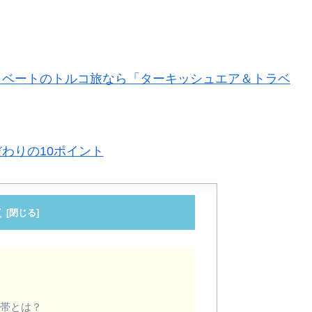
イベートのトルコ旅なら「ターキッシュエア＆トラベ
わりの10ポイント
次
？
格帯とは？