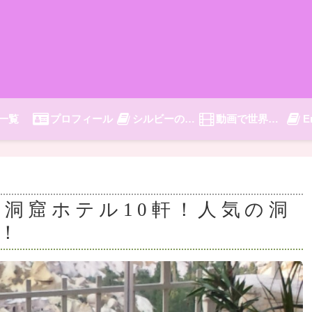
一覧
プロフィール
シルビーの旅日記
動画で世界旅行
E
洞窟ホテル10軒！人気の洞
！