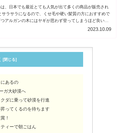
ルは、日本でも最近とても人気が出て多くの商品が販売され
とサラサラになるので、くせ毛や硬い髪質の方におすすめで
育つアルガンの木にはヤギが思わず登ってしまうほど良い匂
すべて手作りの大変希少なオイルですが、日本でも購入する
2023.10.09
次
こにあるの
ーガ大砂漠へ
ラクダに乗って砂漠を行進
が昇ってくるのを待ちます
鑑賞！
トティーで朝ごはん