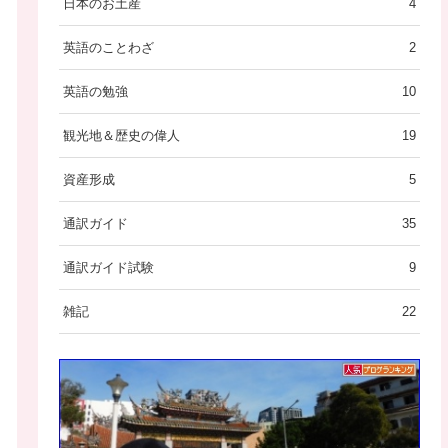
日本のお土産
4
英語のことわざ
2
英語の勉強
10
観光地＆歴史の偉人
19
資産形成
5
通訳ガイド
35
通訳ガイド試験
9
雑記
22