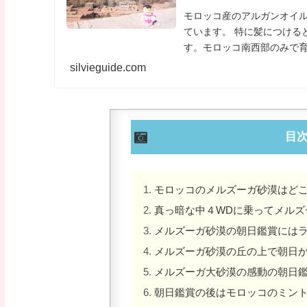
モロッコ産のアルガンオイ
ています。 特に髪につける
す。モロッコ南西部のみで
いが漂っているとか・・・
silvieguide.com
ことできます。
目
モロッコのメルズーガ砂漠はど
真っ暗な中４WDに乗ってメルズ
メルズーガ砂漠の朝日鑑賞には
メルズーガ砂漠の丘の上で朝日
メルズーガ大砂漠の感動の朝日
朝日鑑賞の後はモロッコのミン