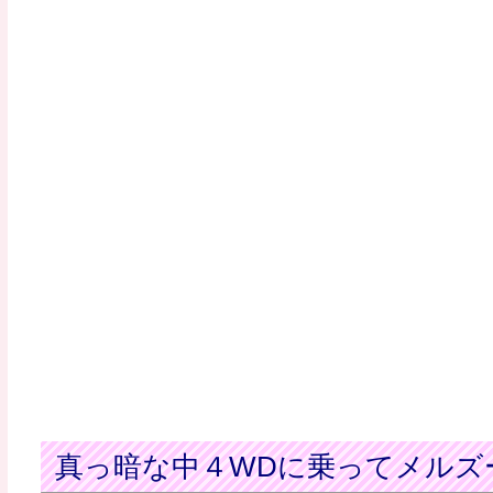
真っ暗な中４WDに乗ってメルズ