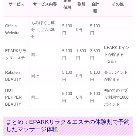
正規
サービス
サービス内容
割引
合計
その他
値段
額
もみほぐし60
Official
5,100
5,100
分＋足ツボ30
0円
Website
円
円
分
EPARKポイン
EPARKリラ
5,100
1,500
3,600
同上
トが貯まる
ク＆エステ
円
円
円
（3％）
Rakuten
5,100
5,100
楽天ポイント
同上
0円
BEAUTY
円
円
が貯まる
HOT
初めてのアプ
5,100
5,100
PEPPER
同上
0円
リ利用で1000
円
円
BEAUTY
ポイント
まとめ：EPARKリラク＆エステの体験割で予約
したマッサージ体験