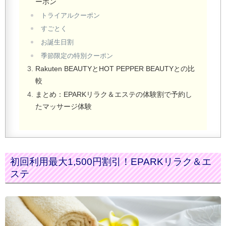
ーポン
トライアルクーポン
すごとく
お誕生日割
季節限定の特別クーポン
Rakuten BEAUTYとHOT PEPPER BEAUTYとの比
較
まとめ：EPARKリラク＆エステの体験割で予約し
たマッサージ体験
初回利用最大1,500円割引！EPARKリラク＆エ
ステ