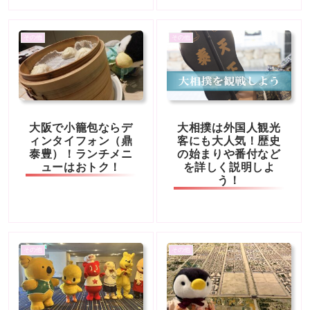
その他
その他
大阪で小籠包ならデ
大相撲は外国人観光
ィンタイフォン（鼎
客にも大人気！歴史
泰豊）！ランチメニ
の始まりや番付など
ューはおトク！
を詳しく説明しよ
う！
その他
その他