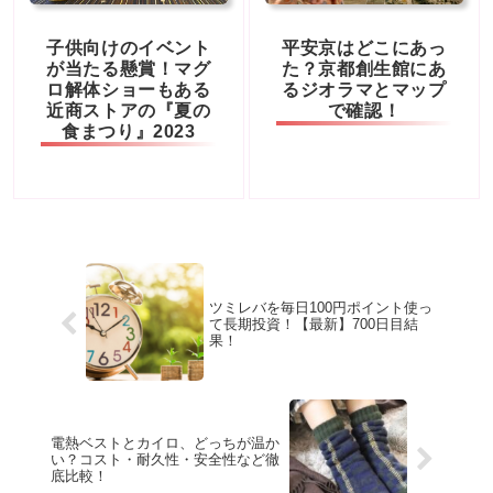
子供向けのイベント
平安京はどこにあっ
が当たる懸賞！マグ
た？京都創生館にあ
ロ解体ショーもある
るジオラマとマップ
近商ストアの『夏の
で確認！
食まつり』2023
ツミレバを毎日100円ポイント使っ
て長期投資！【最新】700日目結
果！
電熱ベストとカイロ、どっちが温か
い？コスト・耐久性・安全性など徹
底比較！