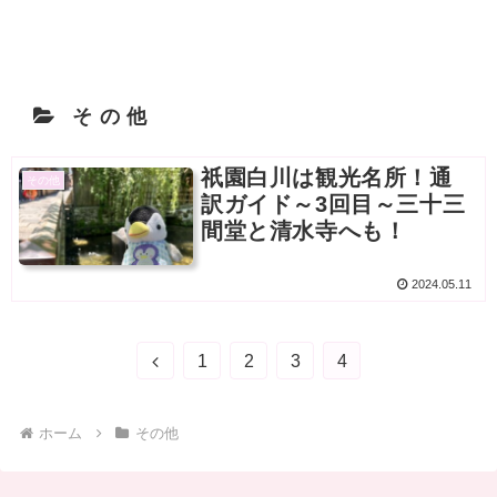
その他
祇園白川は観光名所！通
その他
訳ガイド～3回目～三十三
間堂と清水寺へも！
2024.05.11
前
1
2
3
4
へ
ホーム
その他